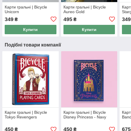
Карти гральні | Bicycle
Карти гральні | Bicycle
Карт
Unicorn
Aureo Gold
Star
349
495
349
₴
₴
Купити
Купити
Подібні товари компанії
Карти гральні | Bicycle
Карти гральні | Bicycle
Карт
Tokyo Revengers
Disney Princess - Navy
Band
450
450
675
₴
₴