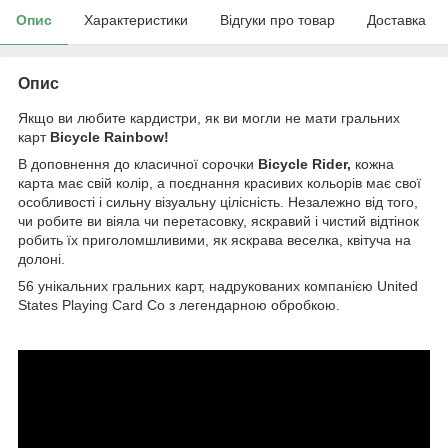
Опис
Характеристики
Відгуки про товар
Доставка
Опис
Якщо ви любите кардистри, як ви могли не мати гральних
карт
Bicycle Rainbow!
В доповнення до класичної сорочки
Bicycle Rider,
кожна
карта має свій колір, а поєднання красивих кольорів має свої
особливості і сильну візуальну цілісність. Незалежно від того,
чи робите ви віяла чи перетасовку, яскравий і чистий відтінок
робить їх приголомшливими, як яскрава веселка, квітуча на
долоні.
56 унікальних гральних карт, надрукованих компанією United
States Playing Card Co з легендарною обробкою.