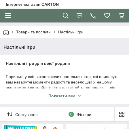
Інтернет-магазин CARTON
Товари та послуги
Настільні ігри
Настільні ігри
Настільні ігри для всієї родини
Пориньте у світ захоплюючих настільних ігор, які принесуть
вам незабутні моменти радості та веселощів! У нашому
асортименті ви знайдете ігри для дітей та дорослих — від
класичних стратегій до унікальних новинок з оригінальними
Показати все
правилами. Кожна гра розвиває логіку, уважність та
креативне мислення, а також зміцнює родинні та дружні
зв'язки. Оберіть ідеальну гру для будь-якої нагоди та вікової
Сортування
0
Фільтри
категорії — адже настільні ігри — це чудовий спосіб провести
час з близькими та отримати море позитивних емоцій!