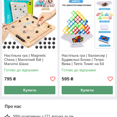
Настільна гра | Magnetic
Настільна гра | Балансир |
Chess | Магнітний Бій |
Будівельні Блоки | Тетріс
Магнітні Шахи
Вежа | Tetris Tower на 64
Блоки
Готово до відправки
Готово до відправки
795
595
₴
₴
Купити
Купити
Про нас
99% позитивних з 271 відгука за рік