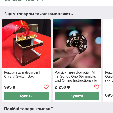
З цим товаром також замовляють
Реквізит для фокусів |
Реквізит для фокусів | All
Рекв
Crystal Switch Box
In -Series One (Gimmicks
Quiv
and Online Instructions) by
(Кит
Matthew Wright
995
2 250
₴
₴
695
Купити
Купити
Подібні товари компанії