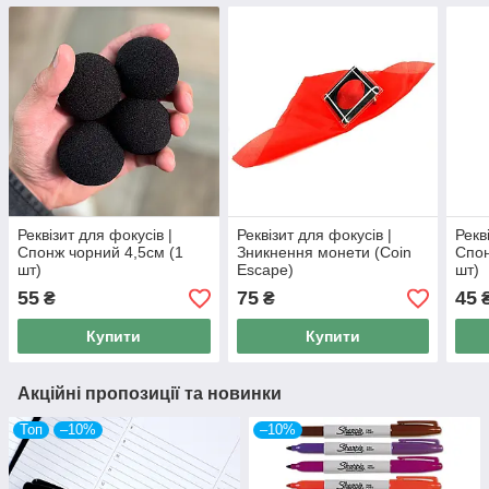
Реквізит для фокусів |
Реквізит для фокусів |
Рекв
Спонж чорний 4,5см (1
Зникнення монети (Coin
Спон
шт)
Escape)
шт)
55
75
45
₴
₴
Купити
Купити
Акційні пропозиції та новинки
Топ
–10%
–10%