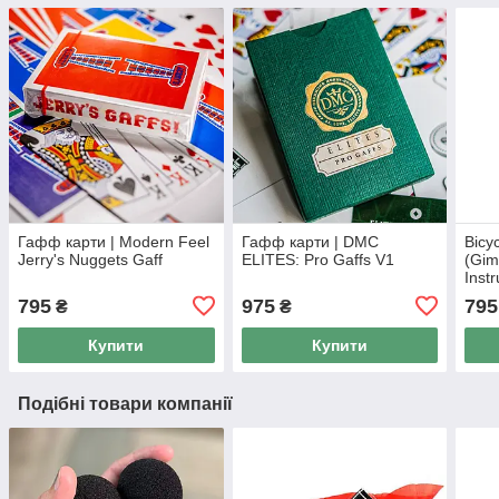
Гафф карти | Modern Feel
Гафф карти | DMC
Bicy
Jerry's Nuggets Gaff
ELITES: Pro Gaffs V1
(Gim
Instr
795
975
795
₴
₴
Купити
Купити
Подібні товари компанії