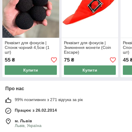
Реквізит для фокусів |
Реквізит для фокусів |
Рекв
Спонж чорний 4,5см (1
Зникнення монети (Coin
Спон
шт)
Escape)
шт)
55
75
45
₴
₴
Купити
Купити
Про нас
99% позитивних з 271 відгука за рік
Працює з 26.02.2014
м. Львів
Львів, Україна