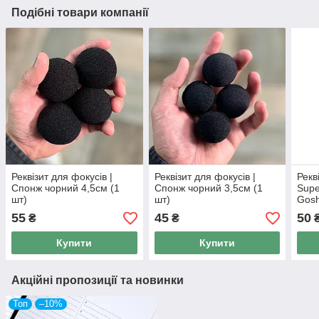
Подібні товари компанії
Реквізит для фокусів |
Реквізит для фокусів |
Рекв
Спонж чорний 4,5см (1
Спонж чорний 3,5см (1
Supe
шт)
шт)
Gosh
поро
55
45
50
₴
₴
Купити
Купити
Акційні пропозиції та новинки
Топ
–10%