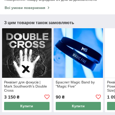
Всі умови повернення
З цим товаром також замовляють
Реквізит для фокусів |
Браслет Magic Band by
Рекв
Mark Southworth's Double
"Magic Five"
Powe
Cross
Size
3 150
90
1 0
₴
₴
Купити
Купити