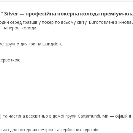
m" Silver — професійна покерна колода преміум-кл
дин серед гравців у покер по всьому світу. Виготовлені з іннова
і паперові колоди.
: зручно для гри на швидкість.
серветкою.
) та частина всесвітньо відомої групи Cartamundi. Ми — офіційні
льно для покерних вечірок та серйозних турнірів.