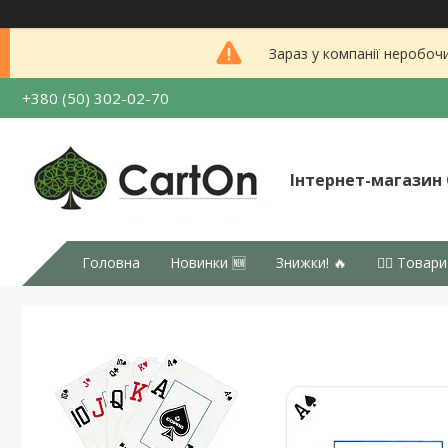
Зараз у компанії неробоч
+380 (50) 302-02-70
Інтернет-магазин
Головна
Новинки 🆕
Знижки! 🔥
👉🏻 Товари