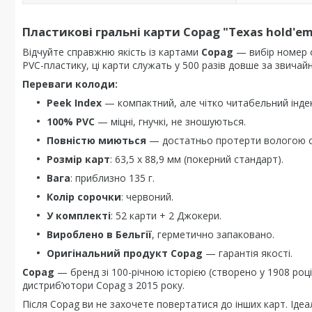
Пластикові гральні карти Copag "Texas hold'e
Відчуйте справжню якість із картами
Copag
— вибір номер о
PVC-пластику, ці карти служать у 500 разів довше за звичайн
Переваги колоди:
Peek Index
— компактний, але чітко читабельний індекс
100% PVC
— міцні, гнучкі, не зношуються.
Повністю миються
— достатньо протерти вологою 
Розмір карт
: 63,5 x 88,9 мм (покерний стандарт).
Вага
: приблизно 135 г.
Колір сорочки
: червоний.
У комплекті
: 52 карти + 2 Джокери.
Вироблено в Бельгії
, герметично запаковано.
Оригінальний продукт Copag
— гарантія якості.
Copag
— бренд зі 100-річною історією (створено у 1908 році
дистриб’ютори Copag з 2015 року.
Після Copag ви не захочете повертатися до інших карт. Ідеа