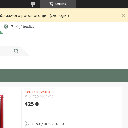
Кошик
йближчого робочого дня (сьогодні).
Львів, Україна
Немає в наявності
Код:
CRD-0013432
425 ₴
+380 (50) 302-02-70