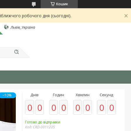
Кошик
йближчого робочого дня (сьогодні).
Львів, Україна
Днів
Годин
Хвилин
Секунд
–10%
0
0
0
0
0
0
0
0
Готово до відправки
Код:
CRD-0011235