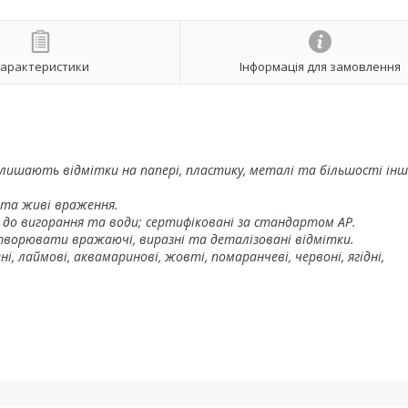
арактеристики
Інформація для замовлення
лишають відмітки на папері, пластику, металі та більшості ін
 та живі враження.
 до вигорання та води; сертифіковані за стандартом AP.
творювати вражаючі, виразні та деталізовані відмітки.
ені, лаймові, аквамаринові, жовті, помаранчеві, червоні, ягідні,