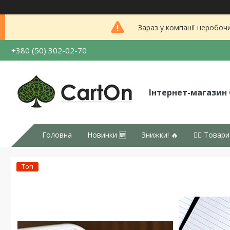
Зараз у компанії неробоч
+380 (50) 302-02-70
Інтернет-магазин
Головна
Новинки 🆕
Знижки! 🔥
👉🏻 Товари
Топ