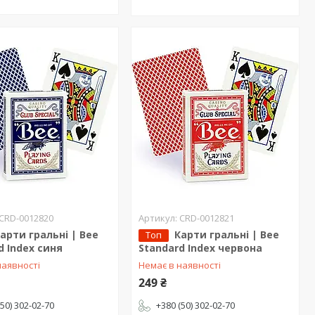
CRD-0012820
CRD-0012821
арти гральні | Bee
Карти гральні | Bee
Топ
d Index синя
Standard Index червона
наявності
Немає в наявності
249 ₴
(50) 302-02-70
+380 (50) 302-02-70