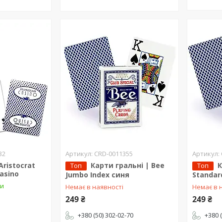
32
CRD-0011355
Aristocrat
Карти гральні | Bee
К
Топ
Топ
asino
Jumbo Index синя
Standar
ки
Немає в наявності
Немає в 
249 ₴
249 ₴
+380 (50) 302-02-70
+380 