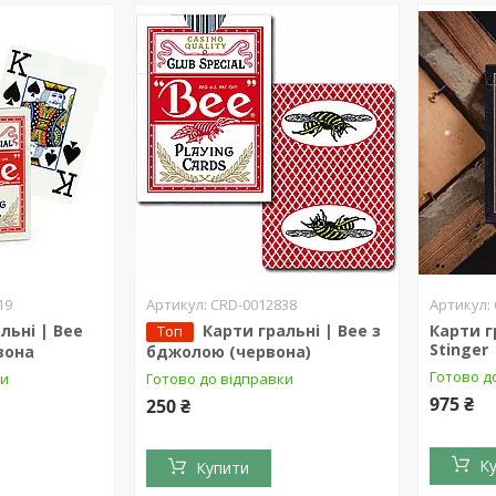
19
CRD-0012838
льні | Bee
Карти гральні | Bee з
Карти г
Топ
Stinger
вона
бджолою (червона)
Готово д
ки
Готово до відправки
975 ₴
250 ₴
К
Купити