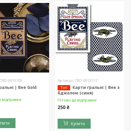
CRD-0013105
CRD-0013117
ральні | Bee Gold
Карти гральні | Bee з
Топ
бджолою (синя)
о відправки
Готово до відправки
250 ₴
упити
Купити