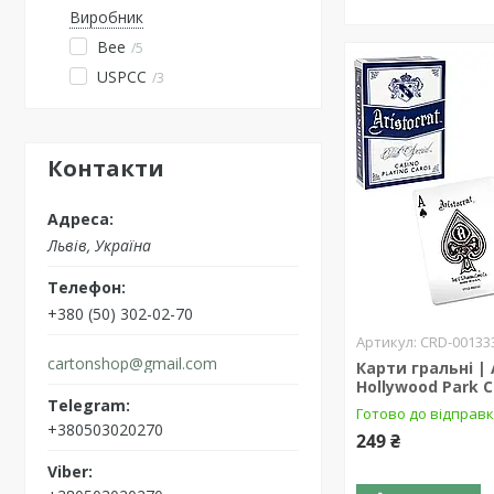
Виробник
Bee
5
USPCC
3
Контакти
Львів, Україна
+380 (50) 302-02-70
CRD-00133
cartonshop@gmail.com
Карти гральні | 
Hollywood Park C
Готово до відправ
+380503020270
249 ₴