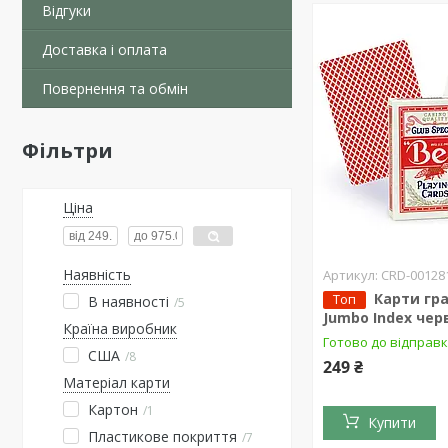
Відгуки
Доставка і оплата
Повернення та обмін
Фільтри
Ціна
Наявність
CRD-00128
Карти гра
Топ
В наявності
5
Jumbo Index чер
Країна виробник
Готово до відправ
США
8
249 ₴
Матеріал карти
Картон
1
Купити
Пластикове покриття
7