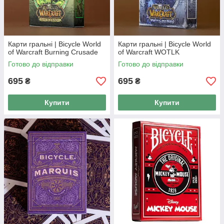
Карти гральні | Bicycle World
Карти гральні | Bicycle World
of Warcraft Burning Crusade
of Warcraft WOTLK
Готово до відправки
Готово до відправки
695
695
₴
₴
Купити
Купити