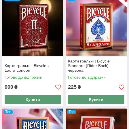
🔹
Виготовлено в США
– традиції та якість, перевірені
часом.
Обирайте свою ідеальну колоду Bicycle і насолоджуйтеся
грою на найвищому рівні!
Карти гральні | Bicycle
Карти гральні | Bicycle x
Standard (Rider Back)
Laura London
червона
Готово до відправки
Готово до відправки
900
225
₴
₴
Купити
Купити
Топ
Топ