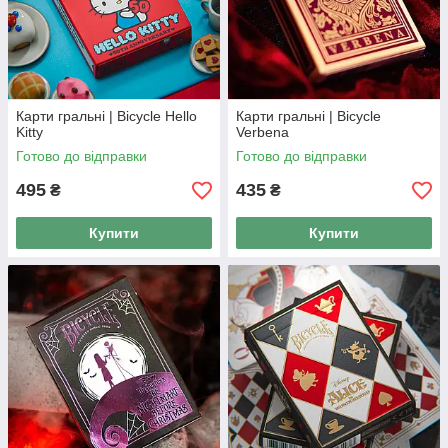
Карти гральні | Bicycle Hello
Карти гральні | Bicycle
Kitty
Verbena
Готово до відправки
Готово до відправки
495
435
₴
₴
Купити
Купити