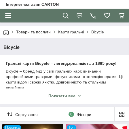
Інтернет-магазин CARTON
Товари та послуги
Карти гральні
Bicycle
Bicycle
Гральні карти Bicycle – легендарна якість з 1885 року!
Bicycle – бренд №1 у світі гральних карт, визнаний
професійними гравцями, фокусниками та колекціонерами. Ці
карти відомі своєю якістю, довговічністю та стильним
дизайном.
🔹
Фірмове покриття Air-Cushion®
– ідеальне ковзання та
Показати все
легке тасування.
🔹
Преміальний картон
– зносостійкість і довговічність.
🔹
Різноманіття дизайнів
– класичні, колекційні та тематичні
Сортування
0
Фільтри
колоди.
🔹
Екологічність
– друк рослинними чорнилами,
Новинка
Топ
перероблювані матеріали.