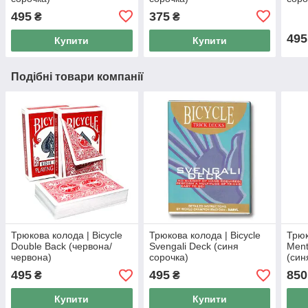
495
375
₴
₴
495
Купити
Купити
Подібні товари компанії
Трюкова колода | Bicycle
Трюкова колода | Bicycle
Трюк
Double Back (червона/
Svengali Deck (синя
Ment
червона)
сорочка)
(син
495
495
850
₴
₴
Купити
Купити