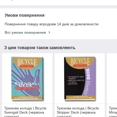
Умови повернення
Повернення товару впродовж 14 днів за домовленістю
Всі умови повернення
З цим товаром також замовляють
Трюкова колода | Bicycle
Трюкова колода | Bicycle
Трюк
Svengali Deck (червона
Stripper Deck (червона
Mira
сорочка)
сорочка)
соро