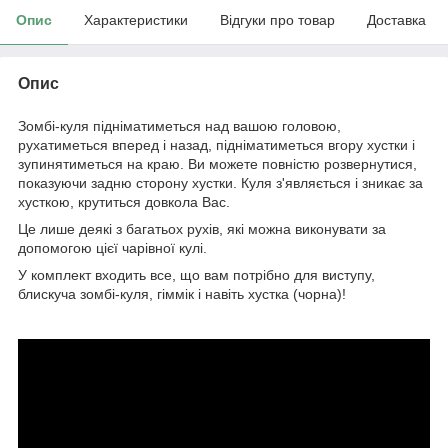
Опис
Характеристики
Відгуки про товар
Доставка
Опис
Зомбі-куля підніматиметься над вашою головою,
рухатиметься вперед і назад, підніматиметься вгору хустки і
зупинятиметься на краю. Ви можете повністю розвернутися,
показуючи задню сторону хустки. Куля з'являється і зникає за
хусткою, крутиться довкола Вас.
Це лише деякі з багатьох рухів, які можна виконувати за
допомогою цієї чарівної кулі.
У комплект входить все, що вам потрібно для виступу,
блискуча зомбі-куля, гіммік і навіть хустка (чорна)!