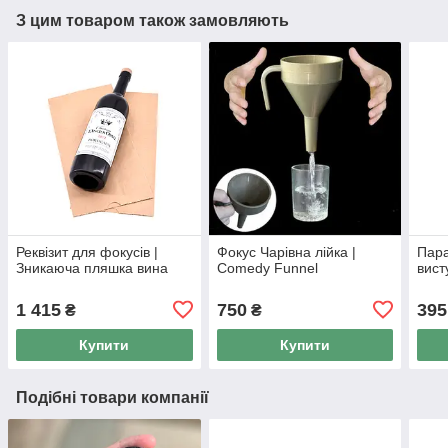
З цим товаром також замовляють
Реквізит для фокусів |
Фокус Чарівна лійка |
Пара
Зникаюча пляшка вина
Comedy Funnel
вист
1 415
750
395
₴
₴
Купити
Купити
Подібні товари компанії