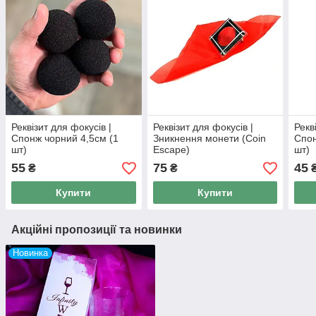
Реквізит для фокусів |
Реквізит для фокусів |
Рекв
Спонж чорний 4,5см (1
Зникнення монети (Coin
Спон
шт)
Escape)
шт)
55
75
45
₴
₴
Купити
Купити
Акційні пропозиції та новинки
Новинка