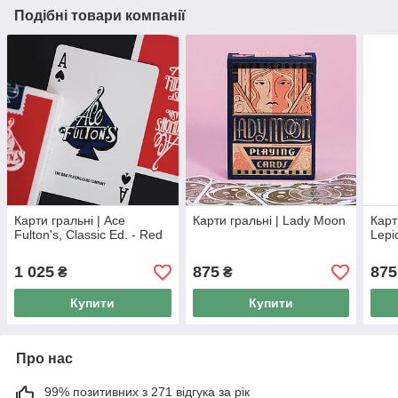
Подібні товари компанії
Карти гральні | Ace
Карти гральні | Lady Moon
Карт
Fulton's, Classic Ed. - Red
Lepi
1 025
875
875
₴
₴
Купити
Купити
Про нас
99% позитивних з 271 відгука за рік