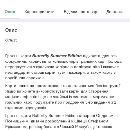
Опис
Характеристики
Відгуки про товар
Доставка
Опис
Опис:
Гральні карти
Butterfly Summer
Edition
підходять для всіх
фокусників, кардистів та колекціонерів гральних карт. Колода
перегукується з красивою колірною палітрою літа і включає
нестандартні старші карти, тузи і джокери, а також карту з
подвійною сорочкою.
Карти повністю промарковані та постачаються без інструкції.
Якщо ви хочете використовувати карти для створення
магічних ефектів і ще не знайомі із системою маркування
гральних карт, подумайте про придбання 3-го видання з 2
годинами відеоуроків.
Гральні карти Butterfly Summer Edition створені Ондреєм
Псеницьким, дизайн розроблений у Швеції Стефаном
Ерікссоном, розфарбовані в Чеській Республіці Терезою