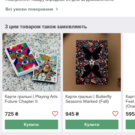
Всі умови повернення
З цим товаром також замовляють
Карти гральні | Playing Arts
Карти гральні | Butterfly
Карт
Future Chapter II
Seasons Marked (Fall)
Feel
(Ora
725
945
595
₴
₴
Купити
Купити