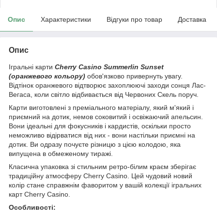
Опис
Характеристики
Відгуки про товар
Доставка
Опис
Ігральні карти
Cherry Casino Summerlin Sunset
(оранжевого кольору)
обов'язково привернуть увагу.
Відтінок оранжевого відтворює захоплюючі заходи сонця Лас-
Вегаса, коли світло відбивається від Червоних Скель поруч.
Карти виготовлені з преміального матеріалу, який м'який і
приємний на дотик, немов соковитий і освіжаючий апельсин.
Вони ідеальні для фокусників і кардистів, оскільки просто
неможливо відірватися від них - вони настільки приємні на
дотик. Ви одразу почуєте різницю з цією колодою, яка
випущена в обмеженому тиражі.
Класична упаковка зі стильним ретро-білим краєм зберігає
традиційну атмосферу Cherry Casino. Цей чудовий новий
колір стане справжнім фаворитом у вашій колекції ігральних
карт Cherry Casino.
Особливості: