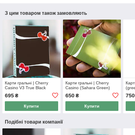
З цим товаром також замовляють
Карти гральні | Cherry
Карти гральні | Cherry
Карт
Casino V3 True Black
Casino (Sahara Green)
(gre
695
650
750
₴
₴
Купити
Купити
Подібні товари компанії