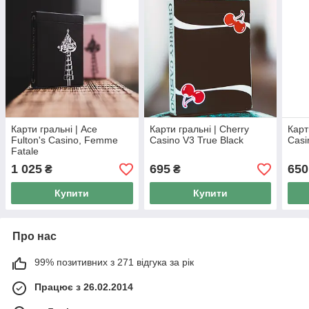
Карти гральні | Ace
Карти гральні | Cherry
Карт
Fulton's Casino, Femme
Casino V3 True Black
Casi
Fatale
1 025
695
650
₴
₴
Купити
Купити
Про нас
99% позитивних з 271 відгука за рік
Працює з 26.02.2014