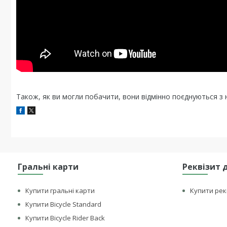
Також, як ви могли побачити, вони відмінно поєднуються з 
Гральні карти
Реквізит 
Купити гральні карти
Купити рек
Купити Bicycle Standard
Купити Bicycle Rider Back