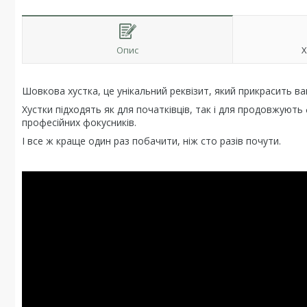
Опис
Х
Шовкова хустка, це унікальний
реквізит, який прикрасить в
Хустки підходять як для початківців, так і для продовжують
професійних фокусників.
І все ж краще один раз побачити, ніж сто разів почути.