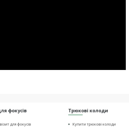
для фокусів
Трюкові колоди
візит для фокусів
Купити трюкові колоди