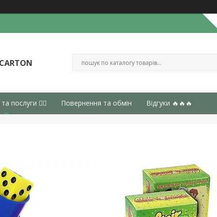
 CARTON
 та послуги 👈🏻
Повернення та обмін
Відгуки 🔥🔥🔥