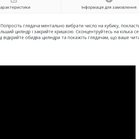
арактеристики
Інформація для замовлення
. Попросіть глядача ментально вибрати число на кубику, покласт
ільший циліндр і закрийте кришкою. Сконцентруйтесь на кілька сек
ці відкрийте обидва циліндри та покажіть глядачам, що ваше чит