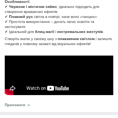
Особливості:
✔
Червоне і містичне сяйво
, ідеально підходить для
створення вражаючих ефектів.
✔
Плавний рух
світла в повітрі, наче воно «танцює».
✔ Простота використання – досить легко освоїти та
застосувати.
✔ Ідеальний для
блиц-магії
і
екстремальних виступів
.
Створіть магію у своєму шоу з
плаваючим світлом
і залиште
глядачів у повному захваті від візуальних ефектів!
Приховати