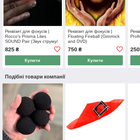
Реквізит для фокусів |
Реквізит для фокусів |
Рекв
Rocco's Prisma Lites
Floating Fireball (Gimmick
Profe
SOUND Pair (Звук струму/
and DVD)
Червоний)
825
750
250
₴
₴
Купити
Купити
Подібні товари компанії