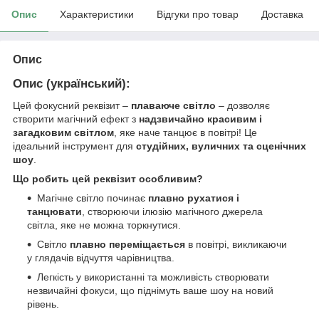
Опис
Характеристики
Відгуки про товар
Доставка
Опис
Опис (український):
Цей фокусний реквізит –
плаваюче світло
– дозволяє
створити магічний ефект з
надзвичайно красивим і
загадковим світлом
, яке наче танцює в повітрі! Це
ідеальний інструмент для
студійних, вуличних та сценічних
шоу
.
Що робить цей реквізит особливим?
Магічне світло починає
плавно рухатися і
танцювати
, створюючи ілюзію магічного джерела
світла, яке не можна торкнутися.
Світло
плавно переміщається
в повітрі, викликаючи
у глядачів відчуття чарівництва.
Легкість у використанні та можливість створювати
незвичайні фокуси, що піднімуть ваше шоу на новий
рівень.