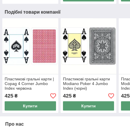
Подібні товари компанії
Пластикові гральні карти |
Пластикові гральні карти
Плас
Copag 4 Corner Jumbo
Modiano Poker 4 Jumbo
Modi
Index червона
Index (чорні)
Inde
425
425
425
₴
₴
Купити
Купити
Про нас