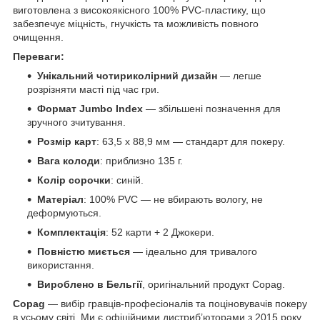
виготовлена з високоякісного 100% PVC-пластику, що
забезпечує міцність, гнучкість та можливість повного
очищення.
Переваги:
Унікальний чотириколірний дизайн
— легше
розрізняти масті під час гри.
Формат Jumbo Index
— збільшені позначення для
зручного зчитування.
Розмір карт
: 63,5 x 88,9 мм — стандарт для покеру.
Вага колоди
: приблизно 135 г.
Колір сорочки
: синій.
Матеріал
: 100% PVC — не вбирають вологу, не
деформуються.
Комплектація
: 52 карти + 2 Джокери.
Повністю миється
— ідеально для тривалого
використання.
Вироблено в Бельгії
, оригінальний продукт Copag.
Copag
— вибір гравців-професіоналів та поціновувачів покеру
в усьому світі. Ми є офіційними дистриб’юторами з 2015 року.