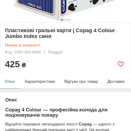
Пластикові гральні карти | Copag 4 Colour
Jumbo Index синя
Немає в наявності
Код: CRD-0013430
Роздріб
425
₴
Опис
Характеристики
Відгуки про товар
Доставка
Опис
Copag 4 Colour — професійна колода для
поціновувачів покеру
Відчуйте переваги легендарної якості
Copag
— одного з
найвідоміших брендів гральних карт у світі. Ця колода