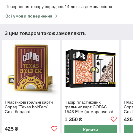
Повернення товару впродовж 14 днів за домовленістю
Всі умови повернення
З цим товаром також замовляють
Пластикові гральні карти
Набір пластикових
Плас
Copag "Texas hold'em"
гральних карт COPAG
Copa
Gold бордові
1546 Elite (помаранчева/
Gold
коричнева сорочка)
1 350
425
₴
425
₴
Купити