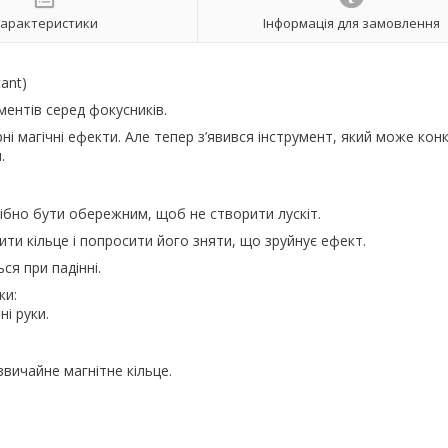
арактеристики
Інформація для замовлення
ant)
ментів серед фокусників.
ні магічні ефекти. Але тепер з’явився інструмент, який може кон
.
ібно бути обережним, щоб не створити лускіт.
ити кільце і попросити його зняти, що зруйнує ефект.
ся при падінні.
ки:
і руки.
звичайне магнітне кільце.