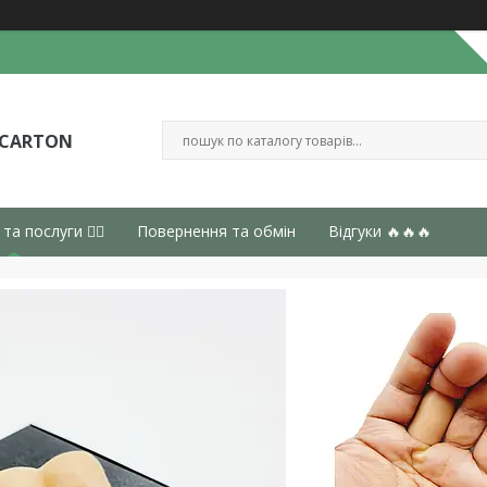
 CARTON
 та послуги 👈🏻
Повернення та обмін
Відгуки 🔥🔥🔥