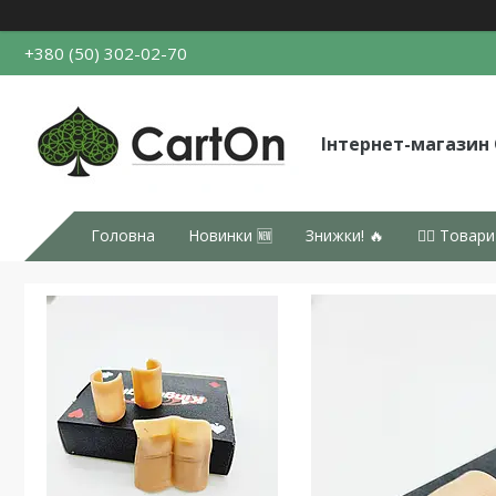
+380 (50) 302-02-70
Інтернет-магазин
Головна
Новинки 🆕
Знижки! 🔥
👉🏻 Товари