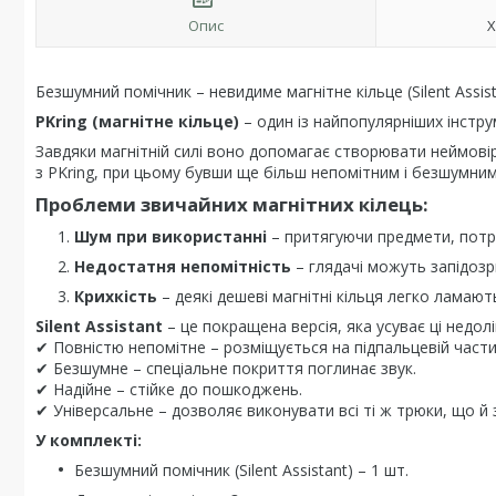
Опис
Х
Безшумний помічник – невидиме магнітне кільце (Silent Assist
PKring (магнітне кільце)
– один із найпопулярніших інстру
Завдяки магнітній силі воно допомагає створювати неймовір
з PKring, при цьому бувши ще більш непомітним і безшумним
Проблеми звичайних магнітних кілець:
Шум при використанні
– притягуючи предмети, потр
Недостатня непомітність
– глядачі можуть запідозр
Крихкість
– деякі дешеві магнітні кільця легко ламають
Silent Assistant
– це покращена версія, яка усуває ці недолі
✔ Повністю непомітне – розміщується на підпальцевій частин
✔ Безшумне – спеціальне покриття поглинає звук.
✔ Надійне – стійке до пошкоджень.
✔ Універсальне – дозволяє виконувати всі ті ж трюки, що й 
У комплекті:
Безшумний помічник (Silent Assistant) – 1 шт.