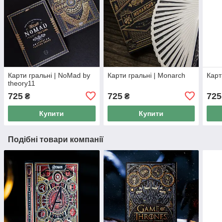
Карти гральні | NoMad by
Карти гральні | Monarch
Карт
theory11
725
725
725
₴
₴
Купити
Купити
Подібні товари компанії