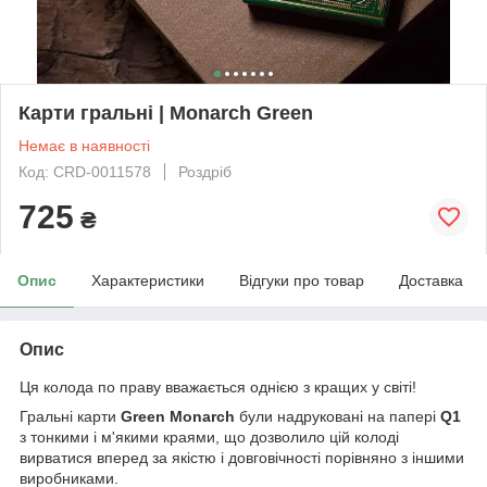
Карти гральні | Monarch Green
Немає в наявності
Код: CRD-0011578
Роздріб
725
₴
Опис
Характеристики
Відгуки про товар
Доставка
Опис
Ця колода по праву вважається однією з кращих у світі!
Гральні карти
Green Monarch
були надруковані на папері
Q1
з тонкими і м'якими краями, що дозволило цій колоді
вирватися вперед за якістю і довговічності порівняно з іншими
виробниками.