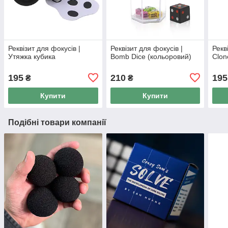
Реквізит для фокусів |
Реквізит для фокусів |
Рекв
Утяжка кубика
Bomb Dice (кольоровий)
Clon
195
210
195
₴
₴
Купити
Купити
Подібні товари компанії