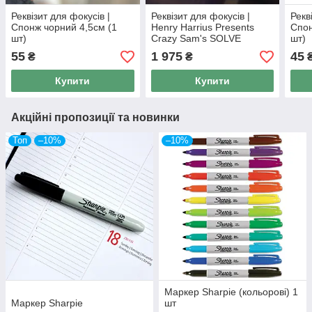
Реквізит для фокусів |
Реквізит для фокусів |
Рекв
Спонж чорний 4,5см (1
Henry Harrius Presents
Спон
шт)
Crazy Sam's SOLVE
шт)
55
1 975
45
₴
₴
Купити
Купити
Акційні пропозиції та новинки
Топ
–10%
–10%
Маркер Sharpie (кольорові) 1
Маркер Sharpie
шт