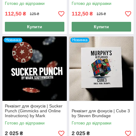
Готово до відправки
Готово до відправки
112,50
112,50
₴
₴
125 ₴
125 ₴
Купити
Купити
Новинка
Новинка
Реквізит для фокусів | Sucker
Punch (Gimmicks and Online
Реквізит для фокусів | Cube 3
Instructions) by Mark
by Steven Brundage
Southworth
Готово до відправки
Готово до відправки
2 025
2 025
₴
₴