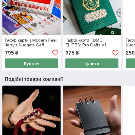
Гафф карти | Modern Feel
Гафф карти | DMC
Гафф
Jerry's Nuggets Gaff
ELITES: Pro Gaffs V1
Nugg
795
975
250
₴
₴
Купити
Купити
Подібні товари компанії