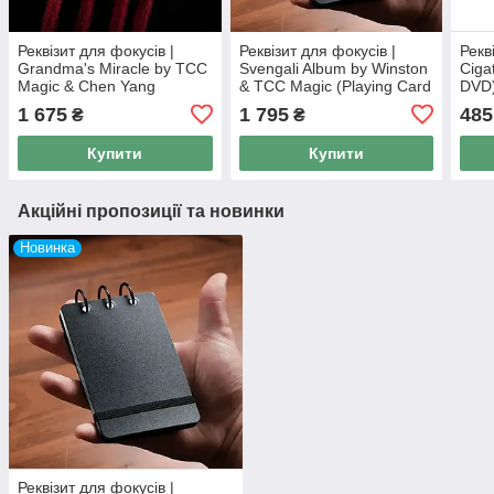
Реквізит для фокусів |
Реквізит для фокусів |
Рекв
Grandma's Miracle by TCC
Svengali Album by Winston
Ciga
Magic & Chen Yang
& TCC Magic (Playing Card
DVD)
Size)
1 675
1 795
485
₴
₴
Купити
Купити
Акційні пропозиції та новинки
Новинка
Реквізит для фокусів |