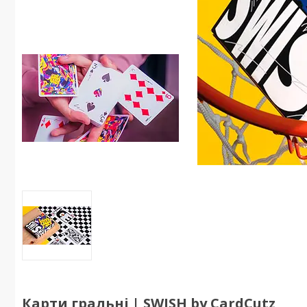
Карти гральні | SWISH by CardCutz