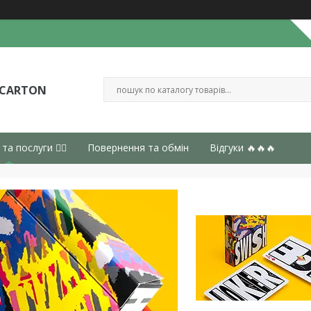
 CARTON
 та послуги 👈🏻
Повернення та обмін
Відгуки 🔥🔥🔥