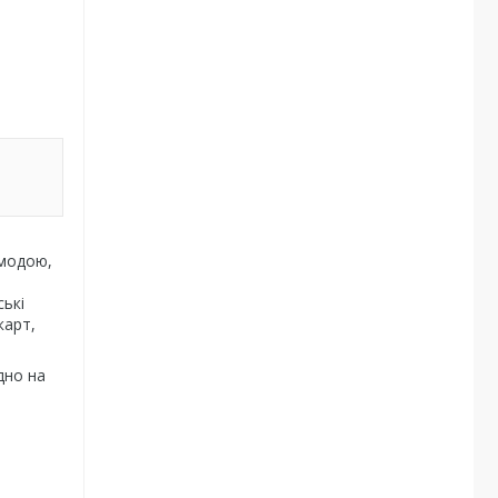
 модою,
ькі
карт,
дно на