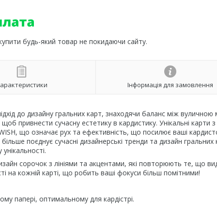
 купити будь-який товар не покидаючи сайту.
арактеристики
Інформація для замовлення
дхід до дизайну гральних карт, знаходячи баланс між вуличною
об привнести сучасну естетику в кардистику. Унікальні карти з
ISH, що означає рух та ефективність, що посилює ваші кардистс
 більше поєднує сучасні дизайнерські тренди та дизайн гральних 
 унікальності.
изайн сорочок з лініями та акцентами, які повторюють те, що ви
і на кожній карті, що робить ваші фокуси більш помітними!
ому папері, оптимальному для кардістрі.