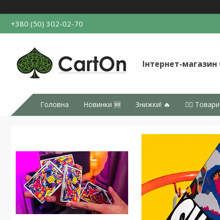
+380 (50) 302-02-70
Інтернет-магазин
Головна
Новинки 🆕
Знижки! 🔥
👉🏻 Товари