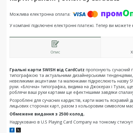
У компанії підключені електронні платежі. Тепер ви можете
Опис
Х
Гральні карти SWISH від CardCutz
пропонують сучасний пі
типографікою та актуальними дизайнерськими тенденціями, щ
невеликими акцентами та малюнками підкреслюють назву SW
рухи. «Блочна» типографіка, видима на Джокерах і Тузах, ще
роблячи ваші рухи картами ще ефектнішими завдяки спалаху
Розроблені для сучасних кардистів, карти мають яскравий д
лицьових сторонах карт, разом з кольоровим символом маст
Обмежене видання з 2500 колод.
Надруковано в U.S Playing Card Company на тонкому стиснут