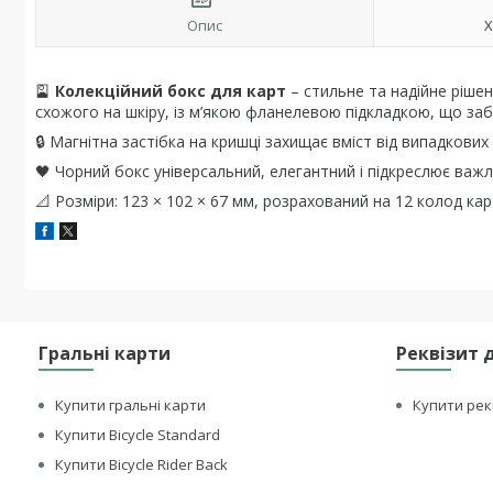
Опис
Х
🎴
Колекційний бокс для карт
– стильне та надійне рішен
схожого на шкіру, із м’якою фланелевою підкладкою, що заб
🔒 Магнітна застібка на кришці захищає вміст від випадков
🖤 Чорний бокс універсальний, елегантний і підкреслює важли
📐 Розміри: 123 × 102 × 67 мм, розрахований на 12 колод кар
Гральні карти
Реквізит 
Купити гральні карти
Купити рек
Купити Bicycle Standard
Купити Bicycle Rider Back