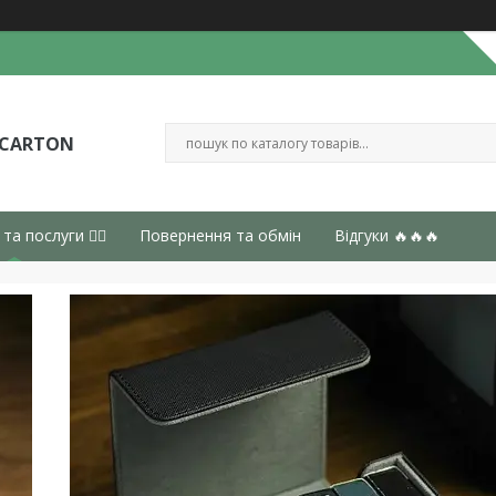
 CARTON
 та послуги 👈🏻
Повернення та обмін
Відгуки 🔥🔥🔥