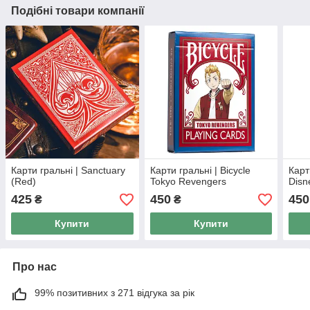
Подібні товари компанії
Карти гральні | Sanctuary
Карти гральні | Bicycle
Карт
(Red)
Tokyo Revengers
Disn
425
450
450
₴
₴
Купити
Купити
Про нас
99% позитивних з 271 відгука за рік