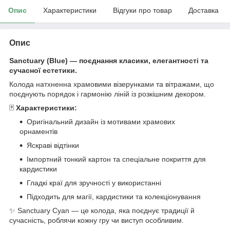
Опис
Характеристики
Відгуки про товар
Доставка
Опис
Sanctuary (Blue) — поєднання класики, елегантності та
сучасної естетики.
Колода натхненна храмовими візерунками та вітражами, що
поєднують порядок і гармонію ліній із розкішним декором.
🃏
Характеристики:
Оригінальний дизайн із мотивами храмових
орнаментів
Яскраві відтінки
Імпортний тонкий картон та спеціальне покриття для
кардистики
Гладкі краї для зручності у використанні
Підходить для магії, кардистики та колекціонування
✨ Sanctuary Cyan — це колода, яка поєднує традиції й
сучасність, роблячи кожну гру чи виступ особливим.