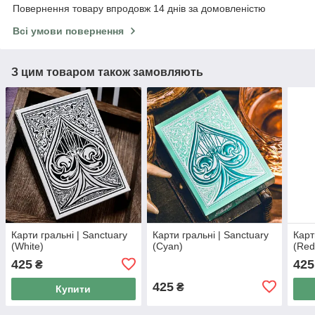
Повернення товару впродовж 14 днів за домовленістю
Всі умови повернення
З цим товаром також замовляють
Карти гральні | Sanctuary
Карти гральні | Sanctuary
Карт
(White)
(Cyan)
(Red
425
425
₴
425
₴
Купити