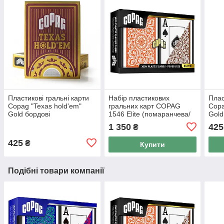
Пластикові гральні карти
Набір пластикових
Плас
Copag "Texas hold'em"
гральних карт COPAG
Copa
Gold бордові
1546 Elite (помаранчева/
Gold
коричнева сорочка)
1 350
425
₴
425
₴
Купити
Подібні товари компанії