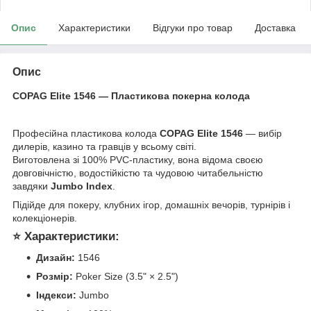
Опис
Характеристики
Відгуки про товар
Доставка
Опис
COPAG Elite 1546 — Пластикова покерна колода
Професійна пластикова колода
COPAG Elite 1546
— вибір
дилерів, казино та гравців у всьому світі.
Виготовлена зі 100% PVC-пластику, вона відома своєю
довговічністю, водостійкістю та чудовою читабельністю
завдяки
Jumbo Index
.
Підійде для покеру, клубних ігор, домашніх вечорів, турнірів і
колекціонерів.
⭐ Характеристики:
Дизайн:
1546
Розмір:
Poker Size (3.5" × 2.5")
Індекси:
Jumbo