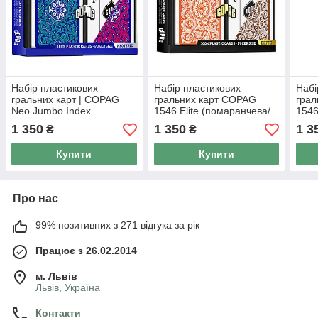
Набір пластикових
Набір пластикових
Набі
гральних карт | COPAG
гральних карт COPAG
грал
Neo Jumbo Index
1546 Elite (помаранчева/
1546
(Red/Green)
коричнева сорочка)
1 350
1 350
1 3
₴
₴
Купити
Купити
Про нас
99% позитивних з 271 відгука за рік
Працює з 26.02.2014
м. Львів
Львів, Україна
Контакти