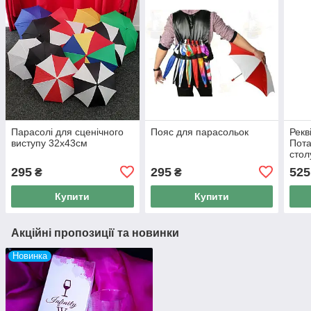
Парасолі для сценічного
Пояс для парасольок
Рекв
виступу 32х43см
Пота
стол
295
295
525
₴
₴
Купити
Купити
Акційні пропозиції та новинки
Новинка