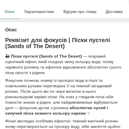
Опис
Характеристики
Відгуки про товар
Доставка
Опис
Реквізит для фокусів | Піски пустелі
(Sands of The Desert)
🏜️
Піски пустелі (Sands of The Desert)
— яскравий
сценічний ефект, який поєднує зміну кольору води, появу
чарівного розчину та ефектне відновлення абсолютно сухого
піску просто з рідини.
Фокусник починає номер із прозорої води в піалі та
повільними рухами перетворює її на темний загадковий
розчин. Після цього він по черзі висипає в нього
різнокольорові чарівні піски. На очах у глядачів пісок ніби
повністю зникає в рідині, але найдивовижніше відбувається
далі — фокусник дістає з розчину
абсолютно сухий і
сипучий пісок кожного кольору окремо
✨
Фінал виглядає особливо ефектно: темний магічний розчин
знову перетворюється на прозору воду, ніби закляття щойно