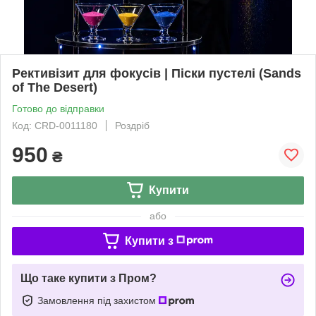
Рективізит для фокусів | Піски пустелі (Sands
of The Desert)
Готово до відправки
Код: CRD-0011180
Роздріб
950
₴
Купити
або
Купити з
Що таке купити з Пром?
Замовлення під захистом